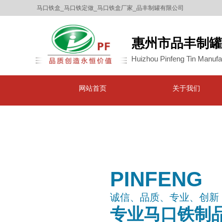
马口铁盒_马口铁定做_马口铁盒厂家_品丰制罐有限公司
马口铁音乐铃罐
惠州市品丰制罐
Huizhou Pinfeng Tin Manufac
网站首页
关于我们
包装贴存钱罐
PINFENG
诚信、品质、专业、创新
专业马口铁制