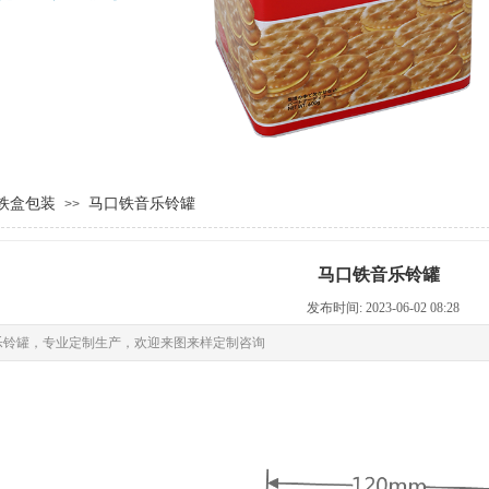
铁盒包装
马口铁音乐铃罐
>>
马口铁音乐铃罐
发布时间: 2023-06-02 08:28
乐铃罐，专业定制生产，欢迎来图来样定制咨询