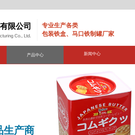
有限公司
专业生产各类
包装铁盒、马口铁制罐厂家
turing Co., Ltd.
新闻中心
产品中心
品生产商