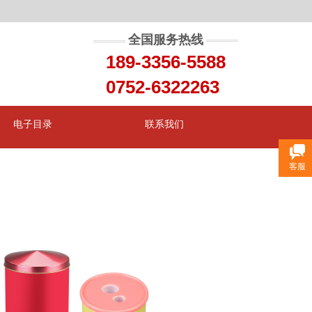
全国服务热线
189-3356-5588
0752-6322263
电子目录
联系我们
客服