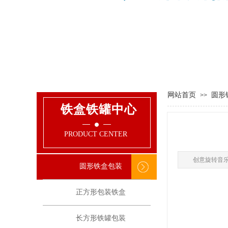
网站首页
圆形
>>
铁盒铁罐中心
PRODUCT CENTER
创意旋转音
圆形铁盒包装
正方形包装铁盒
长方形铁罐包装